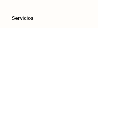
Servicios
Certificaciones ISAK
Equipamientos
Antropometría
Nutrición
deportiva
Información
Sobre
nosotros
Contáctenos
Cursos
Ubicación