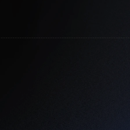
tivas:
Pasatiempos:
Autos clasicos & antigu
 a
Amante del café
Visitar lugares de monta
l