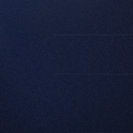
que tengas una pasión y rel
alimentos única y sin temor
Info General :
Ubicación:
Cartago, Costa R