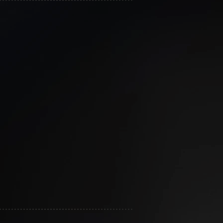
s:
es Específicos - G-SE
portiva ISSN ( 2018)
7)
024)
to Personal & Cultura