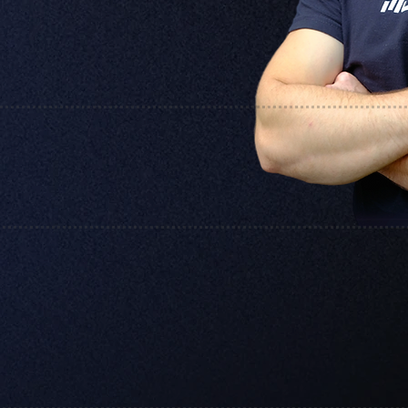
ación con los
es"
Estudios:
Nutrición, Licenciatu
ica
Postgrado en Nutrici