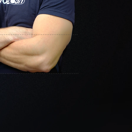
ra U Hispanoamericana, Costa Rica (2011)
ón Deportiva - G-SE, ACSM (2017)