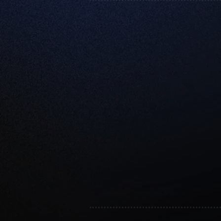
Trabajo actual:
Fundador de METRIC Equipamiento
Co-fundador de MOVE ON - Progra
Entrenamiento
Actual docente de Licenciatura de 
José.
Docente Certificación Profesional 
San José.
Actual docente ISAK L3.