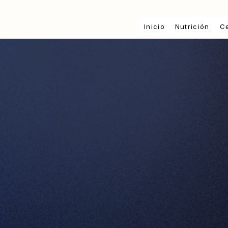
Inicio
Nutrición
Ce
ACERCA DE MI
Marcos Rojas
Experto en 
Depor
"Te enseño a nutrirte de ma