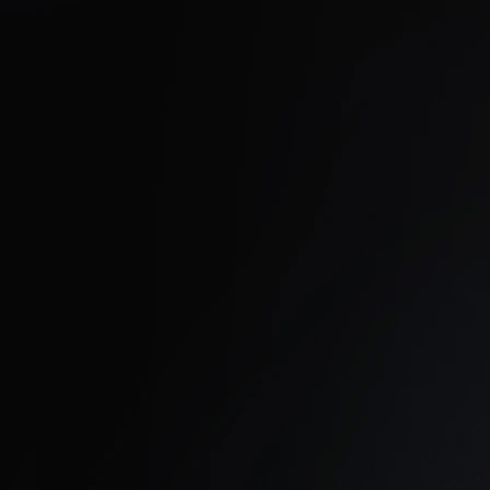
:
Congresos y 
profesionales
Más de 30 cursos ISAK imp
México
Curso de Análisis e Interp
Antropométricos (2023)
Antropometria, Nutrición
Congresista (2018)
Participante, Congreso Mu
UADY (Merida, 2016)
Congreso Nacional de Ent
Simposio de Ciencias del
Congreso Mundial Hidratac