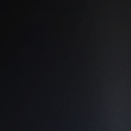
actividades
:
artidos en Costa Rica &
retación de Datos
 & Deporte UACA - Fundador &
ndial de Antropometría ISAK -
renadores CR 2016, 2018, 2019
 Movimiento Humano CR (2017)
ión GSSI, México D.F (2019)