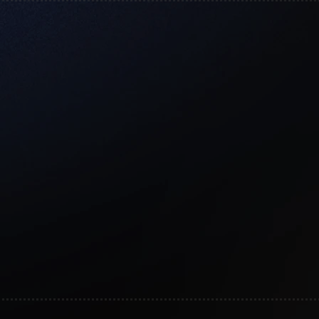
Otros estudio
s (2017 - 2025)
Curso Nutrición en Deport
ma de Nutrición &
Certificación Nutrición De
Certificación ISAK L3 (201
Nutrición Deportiva U. San
Recertificación ISAK L3 (2
Diplomado en Entrenamien
en Nutrición Deportiva U.
Física (2014 - 2015)