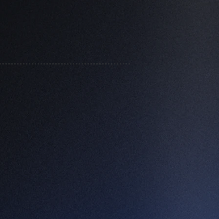
edades
ña