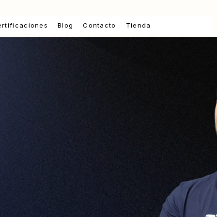
rtificaciones
Blog
Contacto
Tienda
 Posada
Nutrición
tiva
nera inteligente,